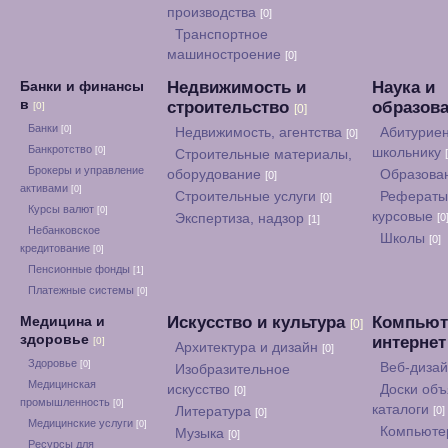
производства
[0]
Транспортное
машиностроение
[0]
Недвижимость и
Наука и
Банки и финансы
в
строительство
образов
[0]
[0]
Банки
[0]
Недвижимость, агентства
Абитуриен
[0]
Банкротство
[0]
школьнику
Строительные материалы,
Брокеры и управление
оборудование
Образова
[0]
активами
[0]
Строительные услуги
Рефераты
[0]
Курсы валют
[0]
курсовые
Экспертиза, надзор
[0
[1]
Небанковское
Школы
[0]
кредитование
[0]
Пенсионные фонды
[1]
Платежные системы
[0]
Искусство и культура
Компьют
Медицина и
[0]
здоровье
интерне
[0]
Архитектура и дизайн
[0]
Здоровье
[0]
Веб-диза
Изобразительное
Медицинская
искусство
Доски объ
[0]
промышленность
[0]
каталоги
Литература
[0]
[0]
Медицинские услуги
[0]
Компьюте
Музыка
[0]
Ресурсы для