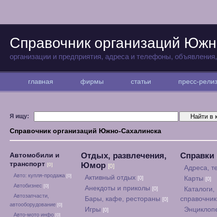
Справочник организаций Южн
организации и предприятия, адреса и телефоны, объявления
главная
фирмы
статьи
пресс-рел
Я ищу:
Справочник организаций Южно-Сахалинска
Отдых, развлечения,
Справки
Автомобили и
транспорт
Юмор
[0]
[0]
Адреса, 
Авто: купля-продажа
[0]
Активный отдых
[0]
Карты
[0]
Автобизнес
[0]
Анекдоты и приколы
[0]
Каталоги,
Автозапчасти,
Бары, кафе, рестораны
справочни
[0]
автооборудование
[0]
Игры
Энциклоп
[0]
Авто-мото инфо
[0]