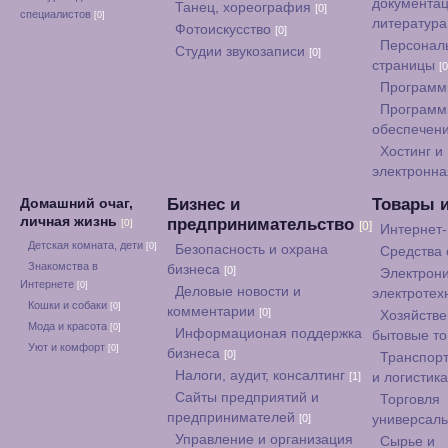
документац
Танец, хореография
[0]
специалистов
[0]
литератур
Фотоискусство
[0]
Персонал
Студии звукозаписи
[0]
страницы
[0
Программ
Программ
обеспечен
Хостинг и
электронна
Бизнес и
Товары 
Домашний очаг,
личная жизнь
предпринимательство
[0]
[0]
Интернет
Детская комната, дети
[0]
Безопасность и охрана
Средства
Знакомства в
бизнеса
[0]
Электрони
Интернете
[0]
Деловые новости и
электротех
Кошки и собаки
[0]
комментарии
[0]
Хозяйстве
Мода и красота
[0]
Информационая поддержка
бытовые т
Уют и комфорт
[0]
бизнеса
[0]
Транспорт
Налоги, аудит, консалтинг
[1]
и логистик
Сайты предприятий и
Торговля
предпринимателей
[0]
универсал
Управление и организация
Сырье и