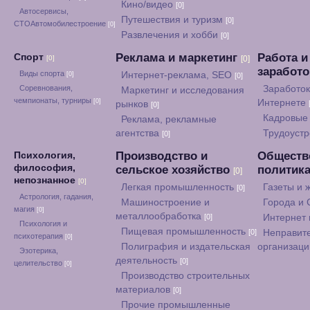
Кино/видео
[0]
Автосервисы,
Путешествия и туризм
[0]
СТОАвтомобилестроение
[0]
Развлечения и хобби
[0]
Реклама и маркетинг
Работа и
Спорт
[0]
[0]
заработ
Виды спорта
Интернет-реклама, SEO
[0]
[0]
Соревнования,
Заработок
Маркетинг и исследования
чемпионаты, турниры
[0]
Интернете
рынков
[0]
Кадровые 
Реклама, рекламные
агентства
Трудоуст
[0]
Производство и
Обществ
Психология,
философия,
сельское хозяйство
политик
[0]
непознанное
[0]
Легкая промышленность
Газеты и
[0]
Астрология, гадания,
Машиностроение и
Города и
магия
[0]
металлообработка
[0]
Интернет
Психология и
Пищевая промышленность
[0]
Неправит
психотерапия
[0]
Полиграфия и издательская
организац
Эзотерика,
деятельность
[0]
целительство
[0]
Производство строительных
материалов
[0]
Прочие промышленные