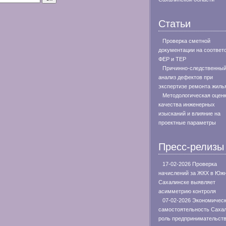
Статьи
Проверка сметной
документации на соответ
ФЕР и ТЕР
Причинно-следственны
анализ дефектов при
экспертизе ремонта жиль
Методологическая оцен
качества инженерных
изысканий и влияние на
проектные параметры
Пресс-релизы
17-02-2026 Проверка
начислений за ЖКХ в Юж
Сахалинске выявляет
асимметрию контроля
07-02-2026 Экономичес
самостоятельность Сахал
роль предпринимательств