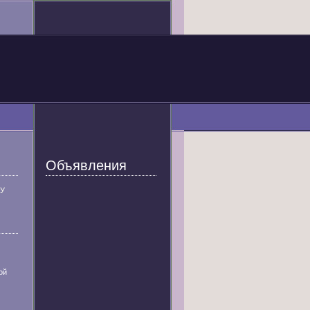
Объявления
У
ой