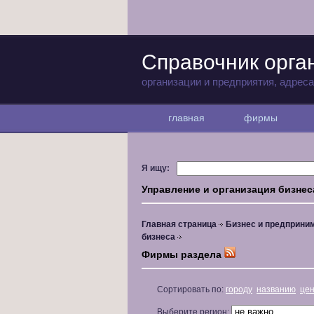
Справочник орга
организации и предприятия, адрес
главная
фирмы
Я ищу:
Управление и организация бизнес
Главная страница
Бизнес и предприни
бизнеса
Фирмы раздела
Сортировать по:
городу
названию
це
Выберите регион: