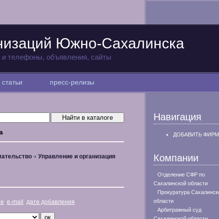
низаций Южно-Сахалинска
а и телефоны, объявления, сайты
статьи
пресс-релизы
Навигация
а
ДОБАВИТЬ ФИРМ
Компании
мательство
Управление и организация
Отделение СФР по
Сахалинской области
Прокуратура Сахалинск
области
не
e-mail
дате добавления
Арбитражный суд
Сахалинской области